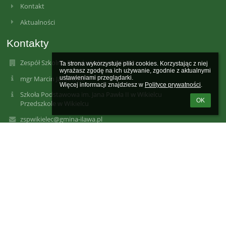
Kontakt
Aktualności
Kontakty
Zespół Szkolno-Przedszkolny w Wikielcu
Ta strona wykorzystuje pliki cookies. Korzystając z niej 
wyrażasz zgodę na ich używanie, zgodnie z aktualnymi 
mgr Marcin Jackowski
ustawieniami przeglądarki.

Więcej informacji znajdziesz w 
Polityce prywatności
.
Szkoła Podstawowa im. Jana Pawła II w Wikielcu
OK
Przedszkole w Wikielcu
zspwikielec@gmina-ilawa.pl
Zespół Szkolno-Przedszkolny w Wikielcu
Wikielec, ul. Rumiankowa 31
14-200 Iława
Adres do e-doręczeń: AE:PL-54033-88092-FFFIH-20
Poland
89-640-10-64
fax 896401064
piotr.kacperek10@gmail.com