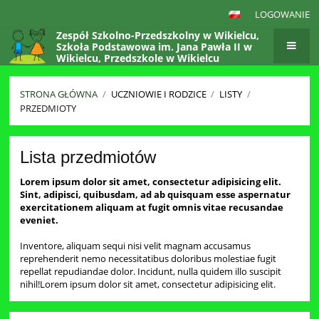
LOGOWANIE
Zespół Szkolno-Przedszkolny w Wikielcu,
Szkoła Podstawowa im. Jana Pawła II w
Wikielcu, Przedszkole w Wikielcu
STRONA GŁÓWNA
/
UCZNIOWIE I RODZICE
/
LISTY
/
PRZEDMIOTY
Przedmioty
Lista przedmiotów
Lorem ipsum dolor sit amet, consectetur adipisicing elit.
Sint, adipisci, quibusdam, ad ab quisquam esse aspernatur
exercitationem aliquam at fugit omnis vitae recusandae
eveniet.
Inventore, aliquam sequi nisi velit magnam accusamus
reprehenderit nemo necessitatibus doloribus molestiae fugit
repellat repudiandae dolor. Incidunt, nulla quidem illo suscipit
nihil!Lorem ipsum dolor sit amet, consectetur adipisicing elit.