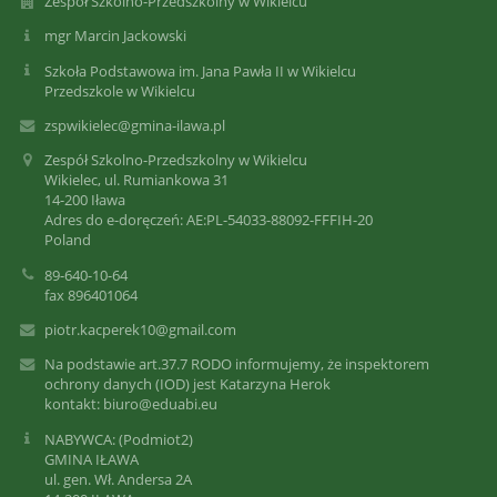
Zespół Szkolno-Przedszkolny w Wikielcu
mgr Marcin Jackowski
Szkoła Podstawowa im. Jana Pawła II w Wikielcu
Przedszkole w Wikielcu
zspwikielec@gmina-ilawa.pl
Zespół Szkolno-Przedszkolny w Wikielcu
Wikielec, ul. Rumiankowa 31
14-200 Iława
Adres do e-doręczeń: AE:PL-54033-88092-FFFIH-20
Poland
89-640-10-64
fax 896401064
piotr.kacperek10@gmail.com
Na podstawie art.37.7 RODO informujemy, że inspektorem
ochrony danych (IOD) jest Katarzyna Herok
kontakt: biuro@eduabi.eu
NABYWCA: (Podmiot2)
GMINA IŁAWA
ul. gen. Wł. Andersa 2A