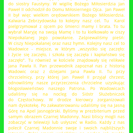
do siostry Faustyny. W wigilię Bożego Miłosierdzia Jan
Paweł II odchodził do Domu Miłosiernego Ojca. Jan Paweł
II był więc wielkim orędownikiem Bożego Miłosierdzia.
Kalwaria Zebrzydowska to kolejny nasz cel. Tu Karol
pielgrzymował z ojcem po śmierci mamy i brata. To tu
wybrał Maryję na swoją Mamę i to tu kiełkowało w ciszy
Niepokalanej Jego powołanie. Zaśpiewaliśmy pieśń:
W ciszy Niepokalanej oraz nasz hymn. Kolejny nasz cel to
Wadowice - miejsce, w którym „wszystko się zaczęło:
i życie się zaczęło, i szkoła się zaczęła i kapłaństwo się
zaczęło". Tu również w kościele znajdowały się relikwie
Jana Pawła II. Pan przewodnik zapoznał nas z historią
Wadowic oraz z dziejami Jana Pawła II. Tu przy
chrzcielnicy, przy której Jan Paweł II przyjął chrzest,
odnowiliśmy nasze przyrzeczenia chrzcielne uzyskując
błogosławieństwo naszego Patrona. Po Wadowicach
udaliśmy się na nocleg do Sióstr Służebniczek
do Częstochowy. W drodze kierowcy zorganizowali
nam dyskotekę. Po zakwaterowaniu udaliśmy się na Jasną
Górę na Apel Jasnogórski. Byliśmy w prezbiterium przed
samym obrazem Czarnej Madonny. Nasi bliscy mogli nas
zobaczyć w telewizji lub usłyszeć w Radio. Każdy z nas
polecił Czarnej Madonnie swoje i swoich najbliższych