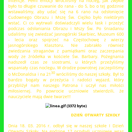
intencje. Pełni emocji wróciliśmy na nocleg, jak zwykle
było to długie czuwanie do rana - do 5, bo o tej godzinie
wstawaliśmy, aby udać się na 6 rano na odsłonięcie
Cudownego Obrazu i Mszę Św. Ciężko było niektórym
wstać. Ci co wytrwali doświadczyli wielu łask i przeżyć
podczas odsłaniania Obrazu i Mszy Św. Po śniadaniu
udaliśmy się zwiedzać Jasnogórski Skarbiec, Muzeum 600
- lecia oraz spojrzeć na Częstochowę z wierzy
jasnogórskiego Klasztoru. Nie zabrakło również
zwiedzania straganów z pamiątkami oraz zaczerpania
wody ze źródełka w kościele Św. Barbary. Pożegnania
nadszedł czas ze siostrami, u których przeżyliśmy
wspaniały czas noclegu. W drodze powrotnej zaczepiliśmy
30
o McDonaldsa i na 21
wróciliśmy do naszej szkoły. Był to
bardzo bogaty w przeżycia i radości wyjazd, który
przybliżył nam naszego Patrona i uczył nas miłości
miłosiernej. Po powrocie uczniowie stwierdzili, że
nauczyciele mają dwie twarze!!!
DZIEŃ OTWARTY SZKOŁY
Dnia 18. 03. 2016 r. odbył się w naszej szkole I Dzień
Otwarty Szkoły. Na godzinę 17 przybyli uczniowie wraz