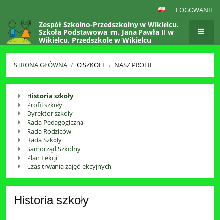
LOGOWANIE
Zespół Szkolno-Przedszkolny w Wikielcu,
Szkoła Podstawowa im. Jana Pawła II w
Wikielcu, Przedszkole w Wikielcu
STRONA GŁÓWNA
/
O SZKOLE
/
NASZ PROFIL
Nasz
Historia szkoły
Profil szkoły
profil
Dyrektor szkoły
Rada Pedagogiczna
Rada Rodziców
Rada Szkoły
Samorząd Szkolny
Plan Lekcji
Czas trwania zajęć lekcyjnych
Historia szkoły