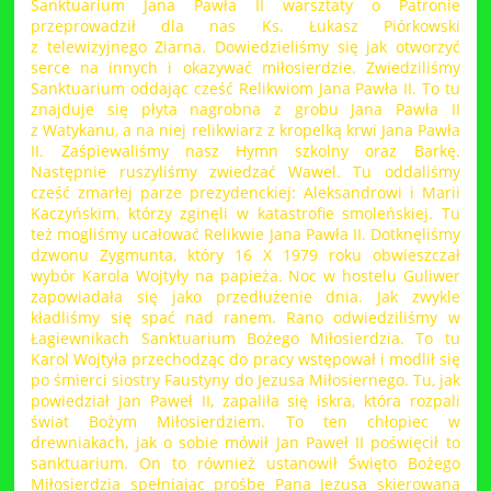
Sanktuarium Jana Pawła II warsztaty o Patronie
przeprowadził dla nas Ks. Łukasz Piórkowski
z telewizyjnego Ziarna. Dowiedzieliśmy się jak otworzyć
serce na innych i okazywać miłosierdzie. Zwiedziliśmy
Sanktuarium oddając cześć Relikwiom Jana Pawła II. To tu
znajduje się płyta nagrobna z grobu Jana Pawła II
z Watykanu, a na niej relikwiarz z kropelką krwi Jana Pawła
II. Zaśpiewaliśmy nasz Hymn szkolny oraz Barkę.
Następnie ruszyliśmy zwiedzać Wawel. Tu oddaliśmy
cześć zmarłej parze prezydenckiej: Aleksandrowi i Marii
Kaczyńskim, którzy zginęli w katastrofie smoleńskiej. Tu
też mogliśmy ucałować Relikwie Jana Pawła II. Dotknęliśmy
dzwonu Zygmunta, który 16 X 1979 roku obwieszczał
wybór Karola Wojtyły na papieża. Noc w hostelu Guliwer
zapowiadała się jako przedłużenie dnia. Jak zwykle
kładliśmy się spać nad ranem. Rano odwiedziliśmy w
Łagiewnikach Sanktuarium Bożego Miłosierdzia. To tu
Karol Wojtyła przechodząc do pracy wstępował i modlił się
po śmierci siostry Faustyny do Jezusa Miłosiernego. Tu, jak
powiedział Jan Paweł II, zapaliła się iskra, która rozpali
świat Bożym Miłosierdziem. To ten chłopiec w
drewniakach, jak o sobie mówił Jan Paweł II poświęcił to
sanktuarium. On to również ustanowił Święto Bożego
Miłosierdzia spełniając prośbę Pana Jezusa skierowaną