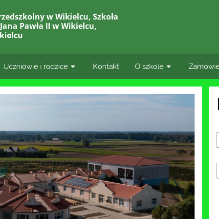
rzedszkolny w Wikielcu, Szkoła
ana Pawła II w Wikielcu,
kielcu
Uczniowie i rodzice
Kontakt
O szkole
Zamówie