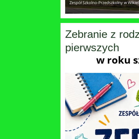
Zespół Szkolno-Przedszkolny w Wikie
Zebranie z rod
pierwszych
w roku 